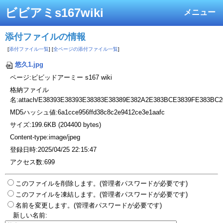
ビビアミs167wiki
メニュー
添付ファイルの情報
[
添付ファイル一覧
] [
全ページの添付ファイル一覧
]
悠久1.jpg
ページ:ビビッドアーミー s167 wiki
格納ファイル
名:attach/E38393E38393E38383E38389E382A2E383BCE3839FE383BC2
MD5ハッシュ値:6a1cce956ffd38c8c2e9412ce3e1aafc
サイズ:199.6KB (204400 bytes)
Content-type:image/jpeg
登録日時:2025/04/25 22:15:47
アクセス数:699
このファイルを削除します。(管理者パスワードが必要です)
このファイルを凍結します。(管理者パスワードが必要です)
名前を変更します。(管理者パスワードが必要です)
新しい名前: