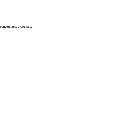
onvert time: 0.001 sec.