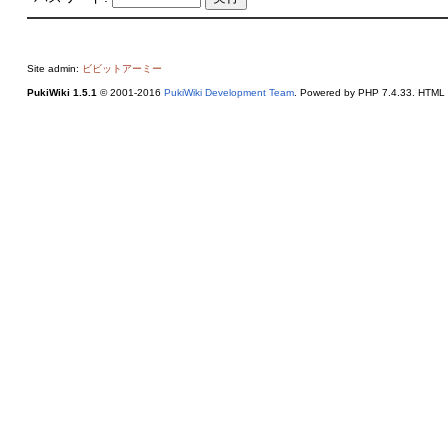
Site admin:
ビビットアーミー
PukiWiki 1.5.1
© 2001-2016
PukiWiki Development Team
. Powered by PHP 7.4.33. HTML c