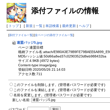
添付ファイルの情報
[
トップ
] [
新規
|
一覧
|
単語検索
|
最終更新
|
ヘルプ
]
[
添付ファイル一覧
] [
全ページの添付ファイル一覧
]
連盟バッジ5.jpg
ページ:連盟目標
格納ファイル名:attach/E980A3E79B9FE79BAEE6A899_E98
MD5ハッシュ値:50d66a8ed37c02903523d8eb988432ba
サイズ:4.9KB (4972 bytes)
Content-type:image/jpeg
登録日時:2020/05/26 21:14:03
アクセス数:711
このファイルを削除します。(管理者パスワードが必要です)
このファイルを凍結します。(管理者パスワードが必要です)
名前を変更します。(管理者パスワードが必要です)
新しい名前:
パスワード: