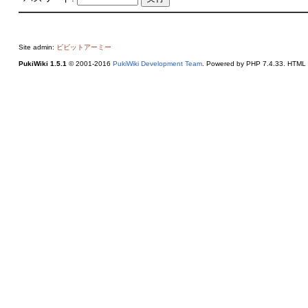
Site admin:
ビビットアーミー
PukiWiki 1.5.1
© 2001-2016
PukiWiki Development Team
. Powered by PHP 7.4.33. HTML c