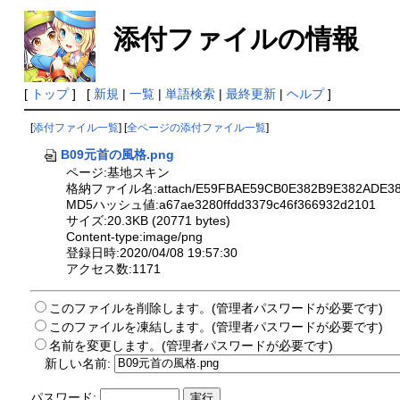
添付ファイルの情報
[
トップ
] [
新規
|
一覧
|
単語検索
|
最終更新
|
ヘルプ
]
[
添付ファイル一覧
] [
全ページの添付ファイル一覧
]
B09元首の風格.png
ページ:基地スキン
格納ファイル名:attach/E59FBAE59CB0E382B9E382ADE383
MD5ハッシュ値:a67ae3280ffdd3379c46f366932d2101
サイズ:20.3KB (20771 bytes)
Content-type:image/png
登録日時:2020/04/08 19:57:30
アクセス数:1171
このファイルを削除します。(管理者パスワードが必要です)
このファイルを凍結します。(管理者パスワードが必要です)
名前を変更します。(管理者パスワードが必要です)
新しい名前:
パスワード: