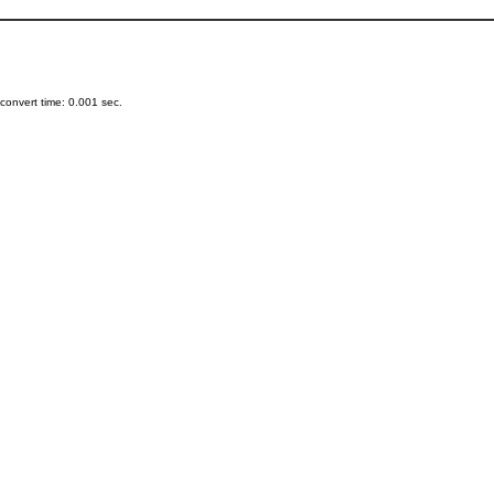
onvert time: 0.001 sec.