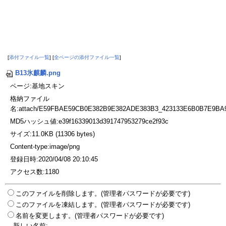
[
添付ファイル一覧
] [
全ページの添付ファイル一覧
]
B13氷麒麟.png
ページ:基地スキン
格納ファイル
名:attach/E59FBAE59CB0E382B9E382ADE383B3_423133E6B0B7E9BA
MD5ハッシュ値:e39f16339013d391747953279ce2f93c
サイズ:11.0KB (11306 bytes)
Content-type:image/png
登録日時:2020/04/08 20:10:45
アクセス数:1180
このファイルを削除します。(管理者パスワードが必要です)
このファイルを凍結します。(管理者パスワードが必要です)
名前を変更します。(管理者パスワードが必要です)
新しい名前: