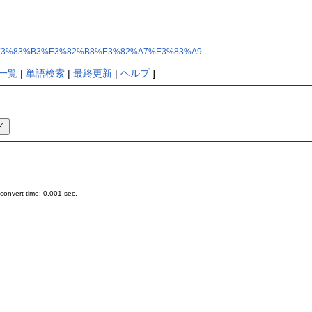
82%A2%E3%83%B3%E3%82%B8%E3%82%A7%E3%83%A9
一覧
|
単語検索
|
最終更新
|
ヘルプ
]
onvert time: 0.001 sec.