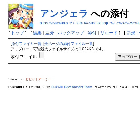
アンジェラ
への添付
https://vividwiki-s167.com:443/index.php?%E3%
[
トップ
] [
編集
|
差分
|
バックアップ
|
添付
|
リロード
] [
新規
|
[
添付ファイル一覧
] [
全ページの添付ファイル一覧
]
アップロード可能最大ファイルサイズは 1,024KB です。
添付ファイル:
Site admin:
ビビットアーミー
PukiWiki 1.5.1
© 2001-2016
PukiWiki Development Team
. Powered by PHP 7.4.33. HTML c