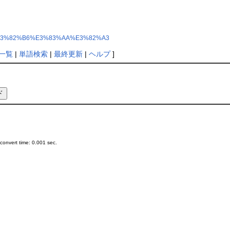
3%9F%E3%82%B6%E3%83%AA%E3%82%A3
一覧
|
単語検索
|
最終更新
|
ヘルプ
]
onvert time: 0.001 sec.