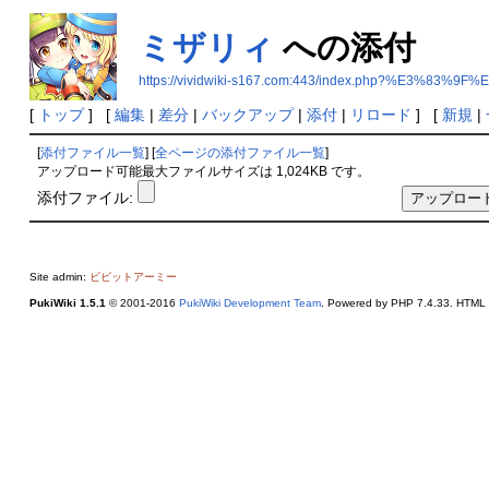
ミザリィ
への添付
https://vividwiki-s167.com:443/index.php?%E3%8
[
トップ
] [
編集
|
差分
|
バックアップ
|
添付
|
リロード
] [
新規
|
[
添付ファイル一覧
] [
全ページの添付ファイル一覧
]
アップロード可能最大ファイルサイズは 1,024KB です。
添付ファイル:
Site admin:
ビビットアーミー
PukiWiki 1.5.1
© 2001-2016
PukiWiki Development Team
. Powered by PHP 7.4.33. HTML c