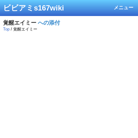
ビビアミs167wiki
メニュー
覚醒エイミー
への添付
Top
/ 覚醒エイミー