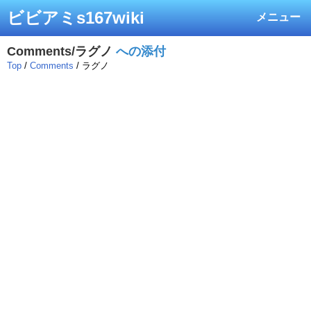
ビビアミs167wiki
メニュー
Comments/ラグノ
への添付
Top
/
Comments
/ ラグノ