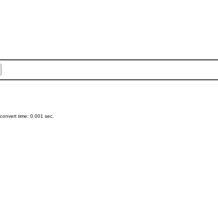
onvert time: 0.001 sec.