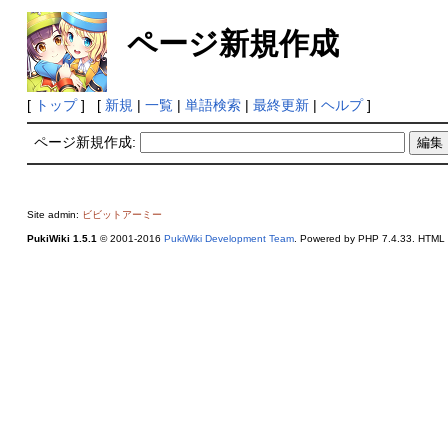
ページ新規作成
[
トップ
] [
新規
|
一覧
|
単語検索
|
最終更新
|
ヘルプ
]
ページ新規作成:
Site admin:
ビビットアーミー
PukiWiki 1.5.1
© 2001-2016
PukiWiki Development Team
. Powered by PHP 7.4.33. HTML c