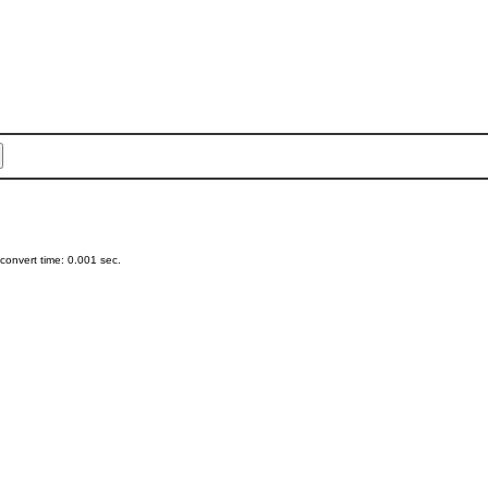
onvert time: 0.001 sec.