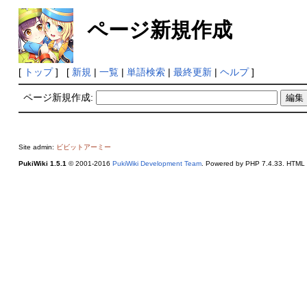
ページ新規作成
[
トップ
] [
新規
|
一覧
|
単語検索
|
最終更新
|
ヘルプ
]
ページ新規作成:
Site admin:
ビビットアーミー
PukiWiki 1.5.1
© 2001-2016
PukiWiki Development Team
. Powered by PHP 7.4.33. HTML c