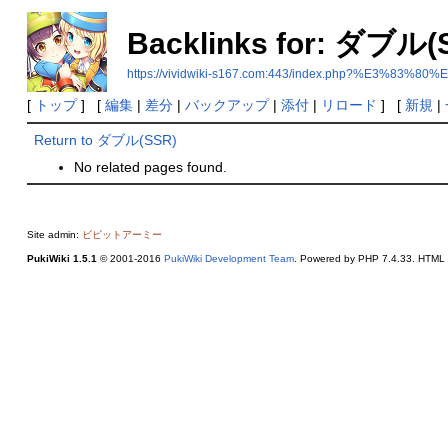
Backlinks for: ダブル(
https://vividwiki-s167.com:443/index.php?%E3%8
[
トップ
] [
編集
|
差分
|
バックアップ
|
添付
|
リロード
] [
新規
|
Return to ダブル(SSR)
No related pages found.
Site admin:
ビビットアーミー
PukiWiki 1.5.1
© 2001-2016
PukiWiki Development Team
. Powered by PHP 7.4.33. HTML c