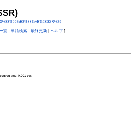
SSR)
3%80%E3%83%96%E3%83%AB%28SSR%29
一覧
|
単語検索
|
最終更新
|
ヘルプ
]
onvert time: 0.001 sec.