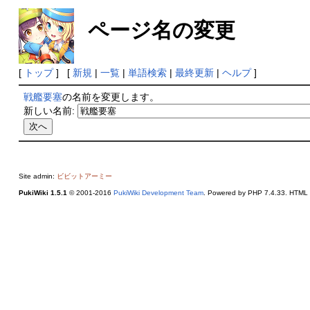
ページ名の変更
[
トップ
] [
新規
|
一覧
|
単語検索
|
最終更新
|
ヘルプ
]
戦艦要塞
の名前を変更します。
新しい名前:
Site admin:
ビビットアーミー
PukiWiki 1.5.1
© 2001-2016
PukiWiki Development Team
. Powered by PHP 7.4.33. HTML c