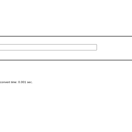
onvert time: 0.001 sec.