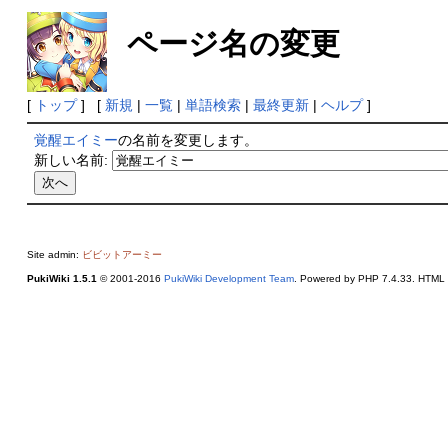
ページ名の変更
[
トップ
] [
新規
|
一覧
|
単語検索
|
最終更新
|
ヘルプ
]
覚醒エイミー
の名前を変更します。
新しい名前:
Site admin:
ビビットアーミー
PukiWiki 1.5.1
© 2001-2016
PukiWiki Development Team
. Powered by PHP 7.4.33. HTML c