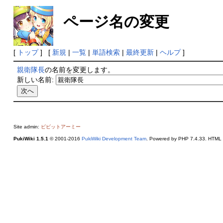
ページ名の変更
[
トップ
] [
新規
|
一覧
|
単語検索
|
最終更新
|
ヘルプ
]
親衛隊長
の名前を変更します。
新しい名前:
Site admin:
ビビットアーミー
PukiWiki 1.5.1
© 2001-2016
PukiWiki Development Team
. Powered by PHP 7.4.33. HTML c