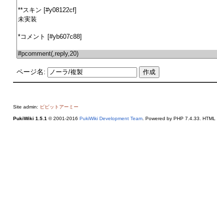
ページ名:
Site admin:
ビビットアーミー
PukiWiki 1.5.1
© 2001-2016
PukiWiki Development Team
. Powered by PHP 7.4.33. HTML c