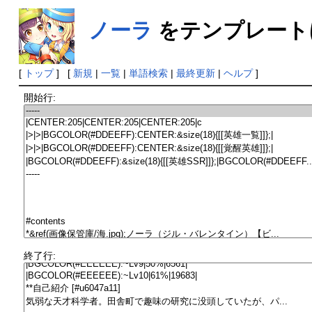
ノーラ
をテンプレート
[
トップ
] [
新規
|
一覧
|
単語検索
|
最終更新
|
ヘルプ
]
開始行:
終了行: