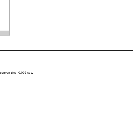
onvert time: 0.002 sec.