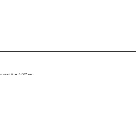
onvert time: 0.002 sec.