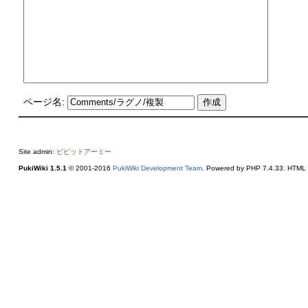
ページ名:
Site admin:
ビビットアーミー
PukiWiki 1.5.1
© 2001-2016
PukiWiki Development Team
. Powered by PHP 7.4.33. HTML c